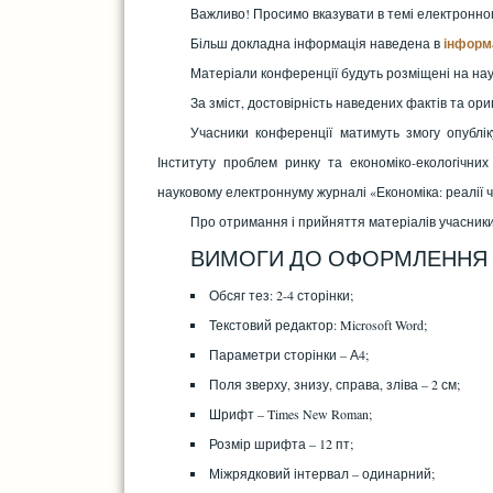
Важливо! Просимо вказувати в темі електронног
Більш докладна інформація наведена в
інформ
Матеріали конференції будуть розміщені на нау
За зміст, достовірність наведених фактів та ори
Учасники конференції матимуть змогу опублі
Інституту проблем ринку та економіко-екологічни
науковому електроннуму журналі «Економіка: реалії ч
Про отримання і прийняття матеріалів учасники
ВИМОГИ ДО ОФОРМЛЕННЯ 
Обсяг тез: 2-4 сторінки;
Текстовий редактор: Microsoft Word;
Параметри сторінки – А4;
Поля зверху, знизу, справа, зліва – 2 см;
Шрифт – Times New Roman;
Розмір шрифта – 12 пт;
Міжрядковий інтервал – одинарний;