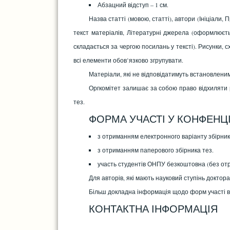
Абзацний відступ – 1 см.
Назва статті (мовою, статті), автори (Ініціали,
текст матеріалів, Літературні джерела (оформлюєтьс
складається за чергою посилань у тексті). Рисунки, с
всі елементи обов’язково згрупувати.
Матеріали, які не відповідатимуть встановлени
Оргкомітет залишає за собою право відхиляти 
тез.
ФОРМА УЧАСТІ У КОНФЕНЦІ
з отриманням електронного варіанту збірника
з отриманням паперового збірника тез.
участь студентів ОНПУ безкоштовна (без отр
Для авторів, які мають науковий ступінь доктор
Більш докладна інформація щодо форм участі в
КОНТАКТНА ІНФОРМАЦІЯ