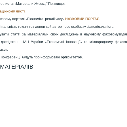
о листа: «Матеріали № секції Прізвище».
аційному листі
.
ковому порталі «Економіка: реалії часу»
НАУКОВИЙ ПОРТАЛ
.
гінальність тексту тез доповідей автор несе особисту відповідальність.
кувати статті за матеріалами своїх досліджень в науковому фаховомувида
х досліджень НАН України «Економічні інновації» та міжнародному фахов
асу».
 конференції будуть проінформовані оргкомітетом.
МАТЕРІАЛІВ