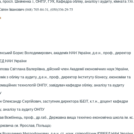
а, просп. Шевченка 1, ОНПУ, ГУК, Кафедра обліку, аналізу і аудиту, кімната 330.
ген Іванович (048) 705-84-31, (050)336-29-75
u
инський Борис Володимирович
, академік НАН України, д.е.н., проф., директор
ЕД НАН України
ппова Світлана Валеріївна
, дійсний член Академії економічних наук України,
мік з обліку та аудиту, д.е.н., проф., директор Інституту бізнесу, економіки та
рмаційних технологій ОНПУ, завідувач кафедри обліку, аналізу та аудиту
У
н Олександр Сергійович
, заступник директора ІБЕІТ, к.т.н., доцент кафедри
у, аналізу та аудиту ОНПУ
ав Вєжбінець
, проф., др.габ., Державна вища технічно-економічна школа ім. кс.
аркєвича (м. Ярослав, Польща)
к Володимир Митрофанович
, д.е.н, ст. наук. співробітник ІПРЕЕД НАН України