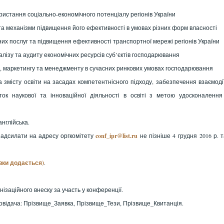
истання соціально-економічного потенціалу регіонів України
а механізми підвищення його ефективності в умовах різних форм власності
их послуг та підвищення ефективності транспортної мережі регіонів України
налізу та аудиту економічних ресурсів суб’єктів господарювання
ки, маркетингу та менеджменту в сучасних ринкових умовах господарювання
 змісту освіти на засадах компетентнісного підходу, забезпечення взаємоді
ток наукової та інноваційної діяльності в освіті з метою удосконалення
англійська.
надсилати на адресу оргкомітету
conf_ipr@list.ru
не пізніше 4 грудня 2016 р.
т
вки додається)
.
нізаційного внеску за участь у конференції.
повідача: Прізвище_Заявка, Прізвище_Тези, Прізвище_Квитанція.