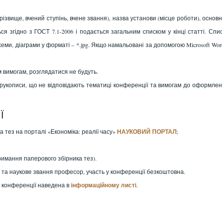
 Прізвище, вчений ступінь, вчене звання), назва установи (місце роботи), основ
я згідно з ГОСТ 7.1-2006 і подається загальним списком у кінці статті. Спи
хеми, діаграми у форматі – *.jpg. Якщо намальовані за допомогою Microsoft Wor
м вимогам, розглядатися не будуть.
рукописи, що не відповідають тематиці конференції та вимогам до оформле
Ї
 тез на порталі «Економіка: реалії часу»
НАУКОВИЙ ПОРТАЛ
;
имання паперового збірника тез).
а та наукове звання професор, участь у конференції безкоштовна.
 конференції наведена в
інформаційному листі
.