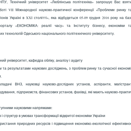
ПУ, Технічний університет «Люблінська політехніка» запрошує Вас взят
боті VII Міжнародної науково-практичної конференції «Проблеми ринку т
іонів Україні в XXI столітті», яка відбудеться 05-09 грудня 2016 року на баз
порталу «ЕКОНОМІКА: реалії часу» та Інституту бізнесу, економіки т
их технологій Одеського національного політехнічного університету.
ий університет, кафедра обліку, аналізу і аудиту
 та результатами наукових досліджень, з проблем ринку та сучасної економі
и.
адачі ВНЗ, науковці науково-дослідних установ, аспіранти, магістран
дування, підприємств, фінансових установ, фахівці, які мають науково-практи
ступними науковими напрямами:
 структур в умовах трансформації відкритої економіки України
истання природних ресурсів і підвищення економіко-екологічної ефективно