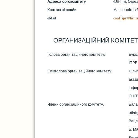
Адреса оргокомітету
65044 м. Одес
Контактні особи
Масленніков Єв
eMail
conf_ipr@list.r
ОРГАНИЗАЦІЙНИЙ КОМІТЕТ
Голова організаційного комітету:
Бурк
ІПРЕ
Співголова організаційного комітету:
Філи
акаде
інфо
ОНП
Члени організаційного комітету:
Бала
облік
Вацл
Б. М
Лисю