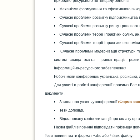
природно-ресурсного потенціалу регіонів
Механізми формування та ефективного викор
Сучасні проблеми розвитку підприємництва т
Сучасні проблеми розвитку ринку транспортн
Сучасні проблеми теорії і практики обліку, а
Сучасні проблеми теорії і практики економі
Сучасні проблеми модернізації структури та
системі «вища освіта – ринок праці», розви
інформаційно-ресурсного забезпечення
Робочі мови конференції: українська, російська, 
Для участі в роботі конференції просимо Вас 
документи:
Заявка про участь у конференції
(Форма зая
Тези доповіді.
Відскановану копію квитанції про сплату орга
Назви файлів повинні відповідати прізвищу до
Тези повинні мати формат *.doc або *.docx-файлу.