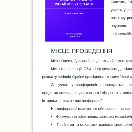
Консалт» ОН
участь у ро
розвитку рег
наукового 
інформаційн
МІСЦЕ ПРОВЕДЕННЯ
Місто Одеса, Одеський національний політехнічн
Мета конференції: Обмін інформацією, досвідом
розвитку регіонів України провідними вченими Україн
До участі у конференції запрошуються викл
представники органів державного і місцевого самовря
інтереси за тематикою конференції.
На конференції планується обговорення за на
Формування ефективних ринкових механізмів і
Проблеми та механізми раціонального викор