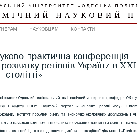
АЛЬНИЙ УНІВЕРСИТЕТ «ОДЕСЬКА ПОЛІТ
ОМІЧНИЙ НАУКОВИЙ П
ТНЕРАМ
НАУКОВЦЯМ
КОНТАКТИ
ауково-практична конференція
розвитку регіонів України в XXI
столітті»
ні колеги! Одеський національний політехнічний університет, кафедра Обліку
ізу і аудиту ОНПУ, Науковий портал «Економіка: реалії часу», Спілк
 України, Інститут проблем ринку та економіко-екологічних досліджень НА
чально-науковий комплекс «Інноватика в сучасній економічній освіті та науці»
йно-навчальний Центр з підприємницької та інноваційної діяльності «Політех