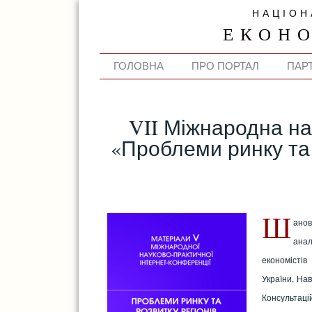
НАЦІОН
ЕКОН
ГОЛОВНА
ПРО ПОРТАЛ
ПАР
VII Міжнародна н
«Проблеми ринку та 
Ш
анов
анал
економістів
України, Нав
Консультаці