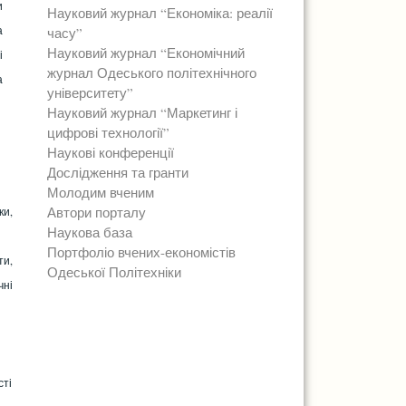
и
Науковий журнал “Економіка: реалії
а
часу”
Науковий журнал “Економічний
і
журнал Одеського політехнічного
а
університету”
Науковий журнал “Маркетинг і
цифрові технології”
Наукові конференції
Дослідження та гранти
Молодим вченим
Автори порталу
ки,
Наукова база
Портфоліо вчених-економістів
ти,
Одеської Політехніки
чні
сті