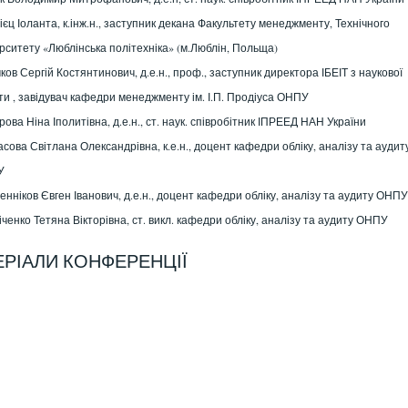
ієц Іоланта
, к.інж.н., заступник декана Факультету менеджменту, Технічного
рситету «Люблінська політехніка» (м.Люблін, Польща)
чков Сергій Костянтинович
, д.е.н., проф., заступник директора ІБЕІТ з наукової
ти , завідувач кафедри менеджменту ім. І.П. Продіуса ОНПУ
рова Ніна Іполитівна
, д.е.н., ст. наук. співробітник ІПРЕЕД НАН України
асова Світлана Олександрівна
, к.е.н., доцент кафедри обліку, аналізу та аудит
У
енніков Євген Іванович
, д.е.н., доцент кафедри обліку, аналізу та аудиту ОНПУ
іченко Тетяна Вікторівна
, ст. викл. кафедри обліку, аналізу та аудиту ОНПУ
РІАЛИ КОНФЕРЕНЦІЇ