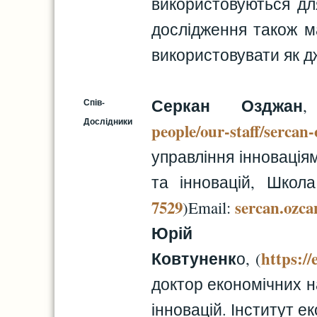
використовуються для
дослідження також м
використовувати як дж
Серкан Озджан
,
Спів-
Дослідники
people/our-staff/sercan
управління інновація
та інновацій, Школа
7529
sercan.ozc
)Email:
Юрій
Ковтуненк
https://
о, (
доктор економічних н
інновацій. Інститут е