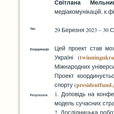
Світлана Мельни
медіакомунікацій, к.фі
29 Березня 2023 – 30 
Час
Цей проект став мож
Координація
twinningukra
Україні (
Міжнародних університ
Проект координуєть
presidentfund.
спорту (
1. Доповідь на конфе
Результати
модель сучасних стра
2. Дослідницька робот