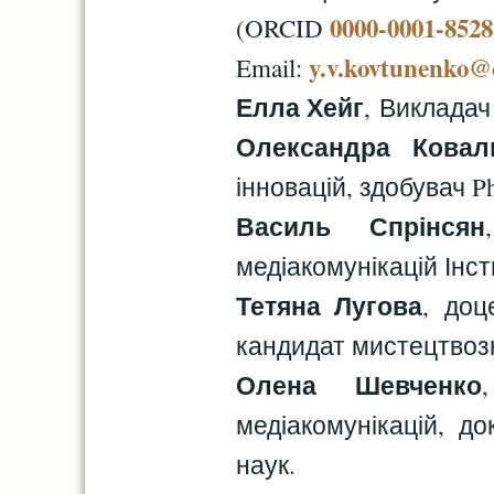
0000-0001-852
(ORCID
y.v.kovtunenko@
Email:
Елла Хейг
, Викладач
Олександра Ковал
інновацій, здобувач 
Василь Спрінсян
медіакомунікацій Інст
Тетяна Лугова
, доц
кандидат мистецтвозн
Олена Шевченко
медіакомунікацій, до
наук.