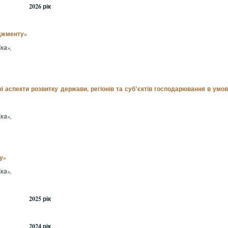
2026 рік
еджменту»
ка»,
ні аспекти розвитку держави, регіонів та суб’єктів господарювання в умо
ка»,
у»
ка»,
2025 рік
2024 рік