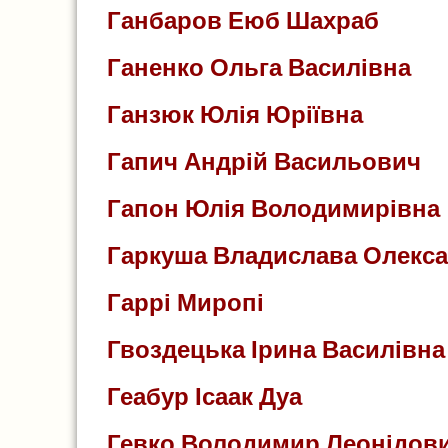
Ганбаров Еюб Шахраб
Ганенко Ольга Василівна
Ганзюк Юлія Юріївна
Гапич Андрій Васильович
Гапон Юлія Володимирівна
Гаркуша Владислава Олекса
Гаррі Миропі
Гвоздецька Ірина Василівна
Геабур Ісаак Дуа
Гевко Володимир Леонідов