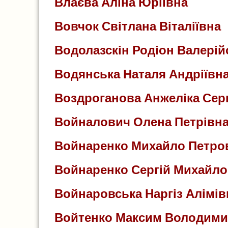
Влаєва Аліна Юріївна
Вовчок Світлана Віталіївна
Водолазскін Родіон Валері
Водянська Наталя Андріївн
Воздроганова Анжеліка Серг
Войналович Олена Петрівн
Войнаренко Михайло Петро
Войнаренко Сергій Михайл
Войнаровська Наргіз Алімів
Войтенко Максим Володим