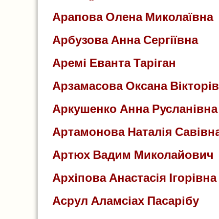
Арапова Олена Миколаївна
Арбузова Анна Сергіївна
Аремі Еванта Таріган
Арзамасова Оксана Вікторі
Аркушенко Анна Русланівна
Артамонова Наталія Савівн
Артюх Вадим Миколайович
Архіпова Анастасія Ігорівна
Асрул Аламсіах Пасарібу