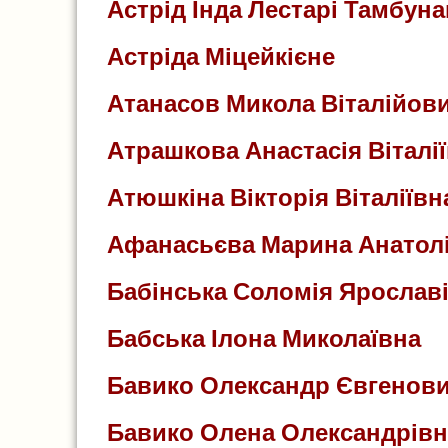
Астрід Інда Лестарі Тамбуна
Астріда Міцейкієне
Атанасов Микола Віталійов
Атрашкова Анастасія Віталі
Атюшкіна Вікторія Віталіївн
Афанасьєва Марина Анатолі
Бабінська Соломія Ярослав
Бабська Ілона Миколаївна
Бавико Олександр Євгенов
Бавико Олена Олександрівн