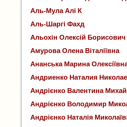
Аль-Мула Алі К
Аль-Шаргі Фахд
Альохін Олексій Борисович
Амурова Олена Віталіївна
Ананська Марина Олексіївн
Андриенко Наталия Никола
Андрієнко Валентина Михай
Андрієнко Володимир Мико
Андрієнко Наталія Миколаїв