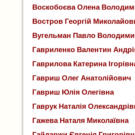
Воскобоєва Олена Володим
Востров Георгій Миколайов
Вугельман Павло Володим
Гавриленко Валентин Андр
Гаврилова Катерина Ігорівн
Гавриш Олег Анатолійович
Гавриш Юлія Олегівна
Гаврук Наталія Олександрів
Гажева Наталя Миколаївна
Гайдаржи Євгенія Григорівн