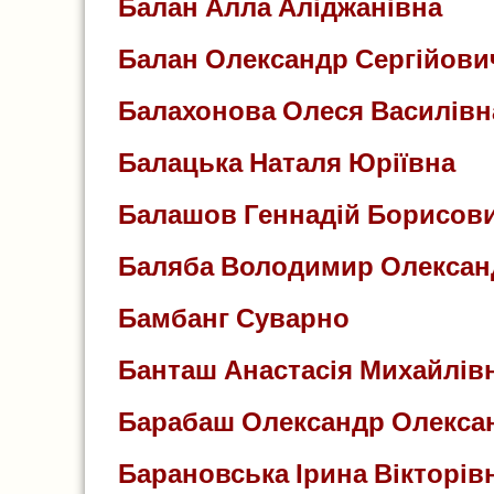
Балан Алла Аліджанівна
Балан Олександр Сергійови
Балахонова Олеся Василівн
Балацька Наталя Юріївна
Балашов Геннадій Борисов
Баляба Володимир Олекса
Бамбанг Суварно
Банташ Анастасія Михайлів
Барабаш Олександр Олекса
Барановська Ірина Вікторів