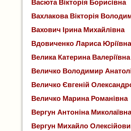
Васюта Вікторія Борисівна
Вахлакова Вікторія Володи
Вахович Ірина Михайлівна
Вдовиченко Лариса Юріївн
Велика Катерина Валеріївна
Величко Володимир Анатол
Величко Євгеній Олександр
Величко Марина Романівна
Вергун Антоніна Миколаївн
Вергун Михайло Олексійови