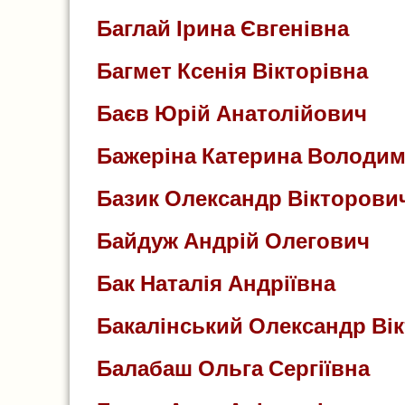
Баглай Ірина Євгенівна
Багмет Ксенія Вікторівна
Баєв Юрій Анатолійович
Бажеріна Катерина Володим
Базик Олександр Вікторови
Байдуж Андрій Олегович
Бак Наталія Андріївна
Бакалінський Олександр Ві
Балабаш Ольга Сергіївна