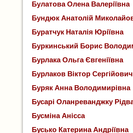
Булатова Олена Валеріївна
Бундюк Анатолій Миколайо
Буратчук Наталія Юріївна
Буркинський Борис Волод
Бурлака Ольга Євгеніївна
Бурлаков Віктор Сергійович
Буряк Анна Володимирівна
Бусарі Оланреванджку Рідв
Бусміна Анісса
Бусько Катерина Андріївна