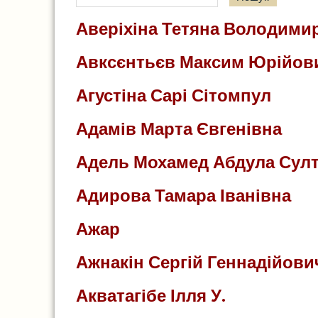
Аверіхіна Тетяна Володими
Авксєнтьєв Максим Юрійов
Агустіна Сарі Сітомпул
Адамів Марта Євгенівна
Адель Мохамед Абдула Султ
Адирова Тамара Іванівна
Ажар
Ажнакін Сергій Геннадійови
Акватагібе Ілля У.