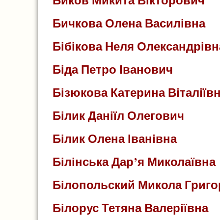
Бичкова Олена Василівна
Бібікова Неля Олександрівн
Біда Петро Іванович
Бізюкова Катерина Віталіїв
Білик Даніїл Олегович
Білик Олена Іванівна
Білінська Дар’я Миколаївна
Білопольский Микола Григ
Білорус Тетяна Валеріївна