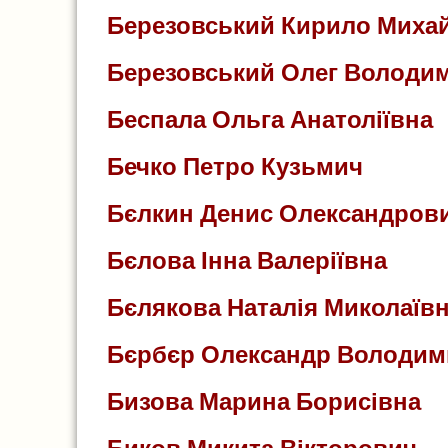
Березовський Кирило Миха
Березовський Олег Володи
Беспала Ольга Анатоліївна
Бечко Петро Кузьмич
Бєлкин Денис Олександров
Бєлова Інна Валеріївна
Бєлякова Наталія Миколаїв
Бєрбєр Олександр Володи
Бизова Марина Борисівна
Биков Микита Вікторович