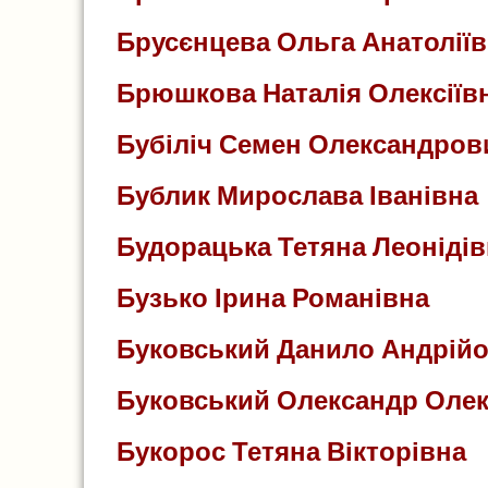
Брусєнцева Ольга Анатолії
Брюшкова Наталія Олексіїв
Бубіліч Семен Олександров
Бублик Мирослава Іванівна
Будорацька Тетяна Леонідів
Бузько Ірина Романівна
Буковський Данило Андрій
Буковський Олександр Оле
Букорос Тетяна Вікторівна