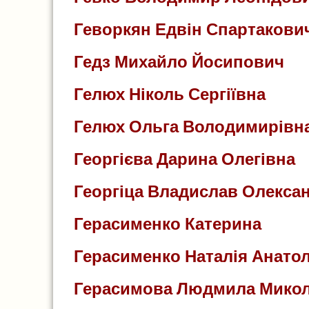
Геворкян Едвін Спартакови
Гедз Михайло Йосипович
Гелюх Ніколь Сергіївна
Гелюх Ольга Володимирівн
Георгієва Дарина Олегівна
Георгіца Владислав Олекса
Герасименко Катерина
Герасименко Наталія Анатол
Герасимова Людмила Микол