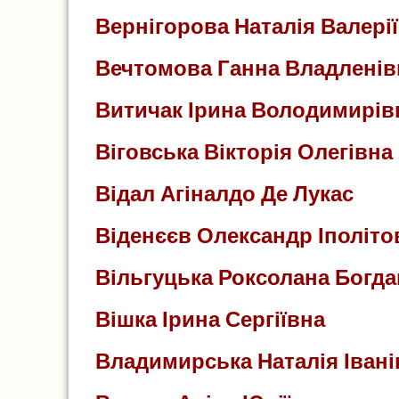
Вернігорова Наталія Валері
Вечтомова Ганна Владленів
Витичак Ірина Володимирів
Віговська Вікторія Олегівна
Відал Агіналдо Де Лукас
Віденєєв Олександр Іполіто
Вільгуцька Роксолана Богда
Вішка Ірина Сергіївна
Владимирська Наталія Івані