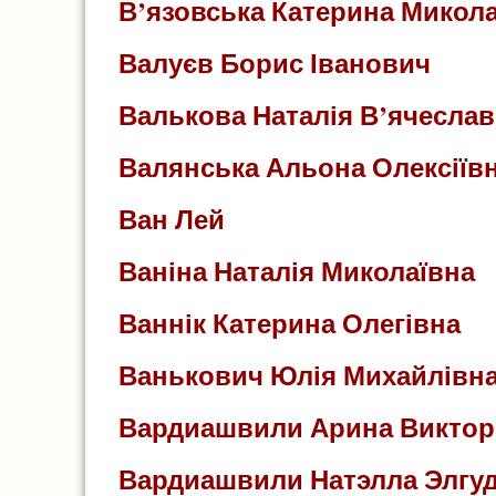
В’язовська Катерина Микола
Валуєв Борис Іванович
Валькова Наталія В’ячеслав
Валянська Альона Олексіїв
Ван Лей
Ваніна Наталія Миколаївна
Ваннік Катерина Олегівна
Ванькович Юлія Михайлівн
Вардиашвили Арина Виктор
Вардиашвили Натэлла Элгу