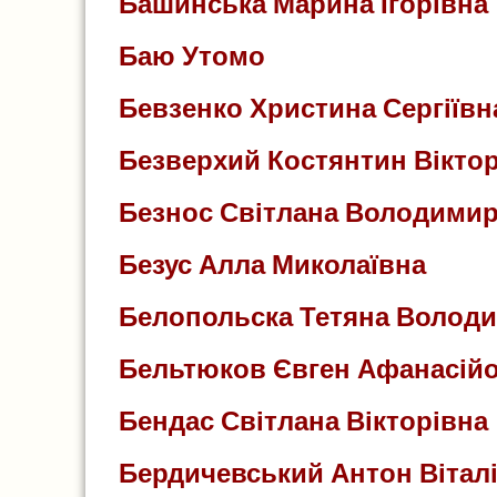
Башинська Марина Ігорівна
Баю Утомо
Бевзенко Христина Сергіївн
Безверхий Костянтин Вікто
Безнос Світлана Володимир
Безус Алла Миколаївна
Белопольска Тетяна Волод
Бельтюков Євген Афанасій
Бендас Світлана Вікторівна
Бердичевський Антон Вітал