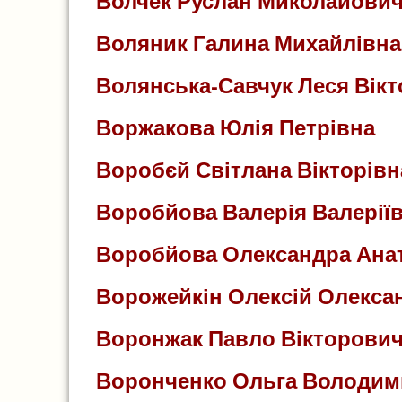
Волчек Руслан Миколайови
Воляник Галина Михайлівна
Волянська-Савчук Леся Вікт
Воржакова Юлія Петрівна
Воробєй Світлана Вікторівн
Воробйова Валерія Валерії
Воробйова Олександра Анат
Ворожейкін Олексій Олекса
Воронжак Павло Вікторови
Воронченко Ольга Володим