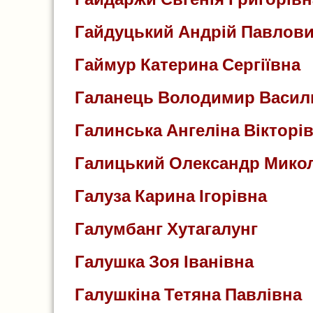
Гайдуцький Андрій Павлов
Гаймур Катерина Сергіївна
Галанець Володимир Васил
Галинська Ангеліна Вікторі
Галицький Олександр Мико
Галуза Карина Ігорівна
Галумбанг Хутагалунг
Галушка Зоя Іванівна
Галушкіна Тетяна Павлівна