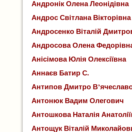
Андронік Олена Леонідівна
Андрос Світлана Вікторівна
Андросенко Віталій Дмитро
Андросова Олена Федорівн
Анісімова Юлія Олексіївна
Аннаєв Батир С.
Антипов Дмитро В’ячеслав
Антонюк Вадим Олегович
Антошкова Наталія Анатолії
Антощук Віталій Миколайов