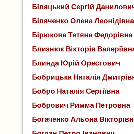
Біляцький Сергій Данилови
Біляченко Олена Леонідівна
Бірюкова Тетяна Федорівна
Близнюк Вікторія Валеріївн
Блинда Юрій Орестович
Бобрицька Наталія Дмитрів
Бобро Наталія Сергіївна
Бобрович Римма Петровна
Богаченко Альона Вікторівн
Богдан Петро Іванович