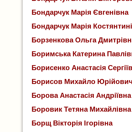
Бондарчук Марія Євгенівна
Бондарчук Марія Костянтин
Борзенкова Ольга Дмитрівн
Боримська Катерина Павлів
Борисенко Анастасія Сергії
Борисов Михайло Юрійови
Борова Анастасія Андріївна
Боровик Тетяна Михайлівна
Борщ Вікторія Ігорівна