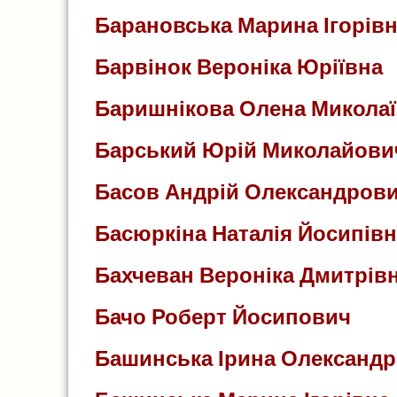
Барановська Марина Ігорів
Барвінок Вероніка Юріївна
Баришнікова Олена Микола
Барський Юрій Миколайови
Басов Андрій Олександров
Басюркіна Наталія Йосипівн
Бахчеван Вероніка Дмитрів
Бачо Роберт Йосипович
Башинська Ірина Олександр