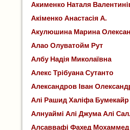
Акименко Наталя Валентині
Акіменко Анастасія А.
Акулюшина Марина Олексан
Алао Олуватойм Рут
Албу Надія Миколаївна
Алекс Трібуана Сутанто
Александров Іван Олександ
Алі Рашид Халіфа Бумекайр
Алнуаймі Алі Джума Алі Са
Алсаввафі Фахед Мохаммед