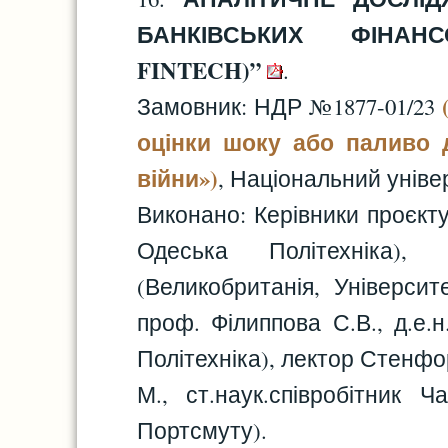
БАНКІВСЬКИХ ФІНАНС
FINTECH)”
.
Замовник: НДР №1877-01/23
оцінки шоку або паливо 
війни»)
, Національний уніве
Виконано: Керівники проєкту 
Одеська Політехніка),
(Великобританія, Університе
проф. Філиппова С.В., д.е.н
Політехніка), лектор Стенфорс 
М., ст.наук.співробітник Ч
Портсмуту).