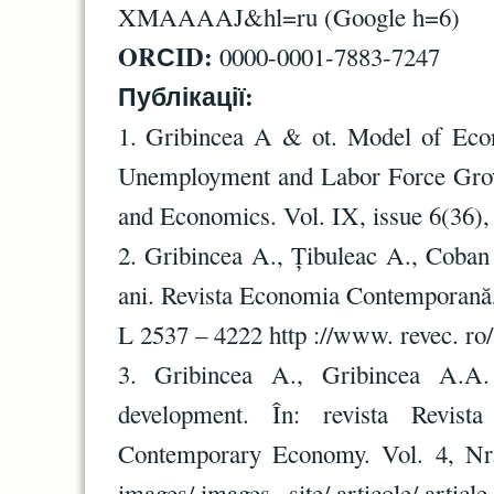
XMAAAAJ&hl=ru (Google h=6)
ORСID:
0000-0001-7883-7247
Публікації:
1. Gribincea A & ot. Model of Ec
Unemployment and Labor Force Grow
and Economics. Vol. IX, issue 6(36)
2. Gribincea A., Țibuleac A., Coban P.
ani. Revista Economia Contemporană,
L 2537 – 4222 http ://www. revec. ro/ 
3. Gribincea A., Gribincea A.A. 
development. În: revista Revis
Contemporary Economy. Vol. 4, Nr. 
images/ images _site/ articole/ arti